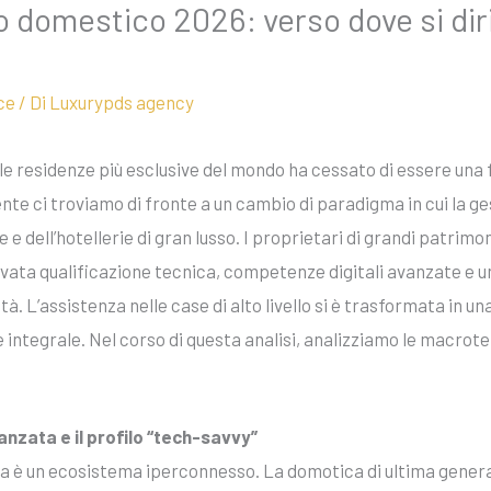
o domestico 2026: verso dove si diri
ce
/ Di
Luxurypds agency
lle residenze più esclusive del mondo ha cessato di essere un
e ci troviamo di fronte a un cambio di paradigma in cui la gest
e e dell’hotellerie di gran lusso. I proprietari di grandi patri
evata qualificazione tecnica, competenze digitali avanzate e u
à. L’assistenza nelle case di alto livello si è trasformata in un
 integrale. Nel corso di questa analisi, analizziamo le macrot
anzata e il profilo “tech-savvy”
a è un ecosistema iperconnesso. La domotica di ultima generaz