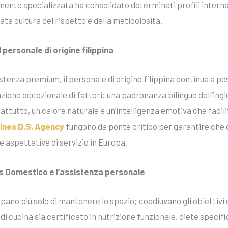
ente specializzata ha consolidato determinati profili internaz
cata cultura del rispetto e della meticolosità.
 personale di origine filippina
tenza premium, il personale di origine filippina continua a pos
zione eccezionale di fattori: una padronanza bilingue dell’ing
rattutto, un calore naturale e un’intelligenza emotiva che faci
pines D.S. Agency
fungono da ponte critico per garantire che q
lte aspettative di servizio in Europa.
ss Domestico e l’assistenza personale
pano più solo di mantenere lo spazio; coadiuvano gli obiettivi di
 cucina sia certificato in nutrizione funzionale, diete specific