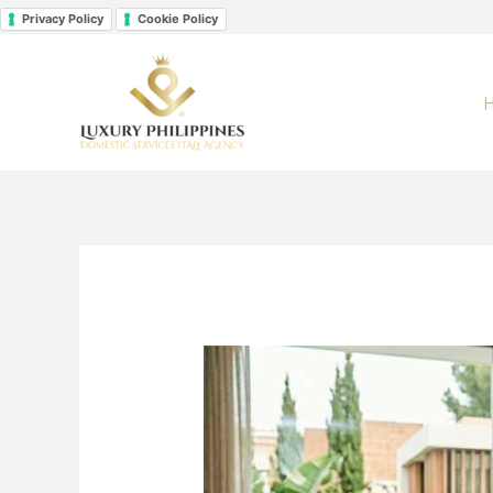
Vai
Privacy Policy
Cookie Policy
Facebook
Instagram
LinkedIn
al
contenuto