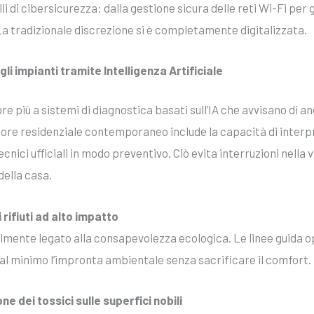
di cibersicurezza: dalla gestione sicura delle reti Wi-Fi per gli
 La tradizionale discrezione si è completamente digitalizzata.
i impianti tramite Intelligenza Artificiale
re più a sistemi di diagnostica basati sull’IA che avvisano di
gestore residenziale contemporaneo include la capacità di inter
nici ufficiali in modo preventivo. Ciò evita interruzioni nella 
della casa.
 rifiuti ad alto impatto
lmente legato alla consapevolezza ecologica. Le linee guida o
 al minimo l’impronta ambientale senza sacrificare il comfort.
ne dei tossici sulle superfici nobili