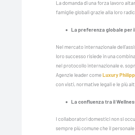
La domanda di una forza lavoro altam
famiglie globali grazie alla loro radi
La preferenza globale per il
Nel mercato internazionale dell’assis
loro successo risiede in una combina
nel protocollo internazionale e, sop
Agenzie leader come
Luxury Philip
con visti, normative legali e le più a
La confluenza tra il Wellne
I collaboratori domestici non si occu
sempre più comune che il personale di