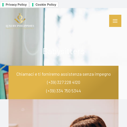
Vai
Privacy Policy
Cookie Policy
al
Facebook
Instagram
LinkedIn
contenuto
Babysitters
Chiamaci e ti forniremo assistenza senza impegno
(+39) 327 228 4120
(+39) 334 750 5344