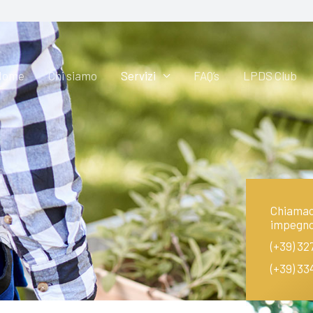
Home
Chi siamo
Servizi
FAQ’s
LPDS Club
Chiamaci
impegn
(+39) 32
(+39) 33