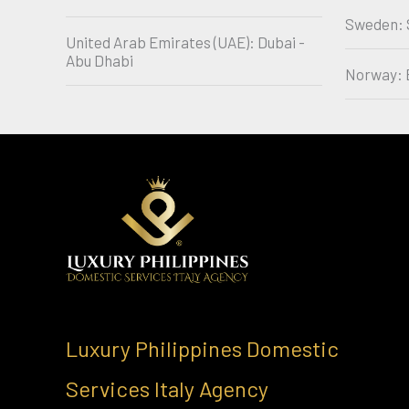
Sweden: 
United Arab Emirates (UAE): Dubai -
Abu Dhabi
Norway: 
Luxury Philippines Domestic
Services Italy Agency