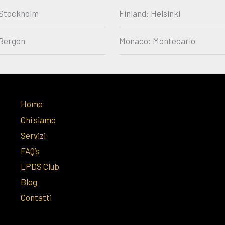
Stockholm
Finland: Helsinki
Bergen
Monaco: Montecarlo
Home
Chi siamo
Servizi
FAQ’s
LPDS Club
Blog
Contatti