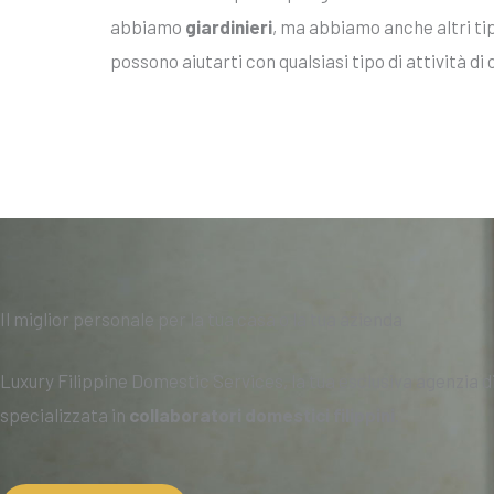
abbiamo
giardinieri
, ma abbiamo anche altri tipi
possono aiutarti con qualsiasi tipo di attività di 
Il miglior personale per la tua casa o la tua azienda
Luxury Filippine Domestic Services, la tua esclusiva agenzia di
specializzata in
collaboratori domestici filippini
.