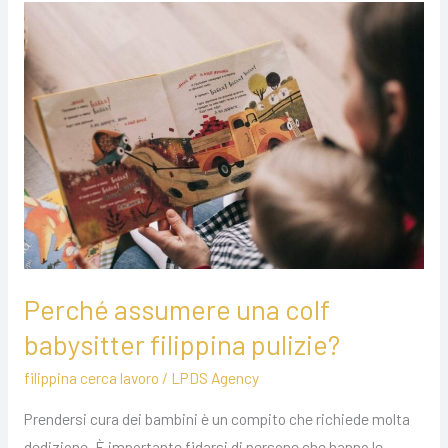
Perché
assumere
una
colf
babysitter
filippina
pulizie?
Perché assumere una colf
babysitter filippina pulizie?
filippina cerca lavoro
/
LPDS Agency
Prendersi cura dei bambini è un compito che richiede molta
dedizione. È importante fidarsi di persone che hanno le