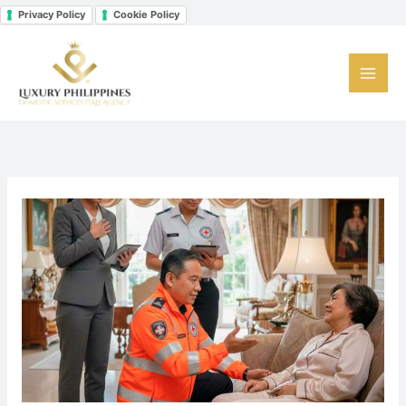
Vai
Privacy Policy
Cookie Policy
Facebook
Instagram
LinkedIn
al
contenuto