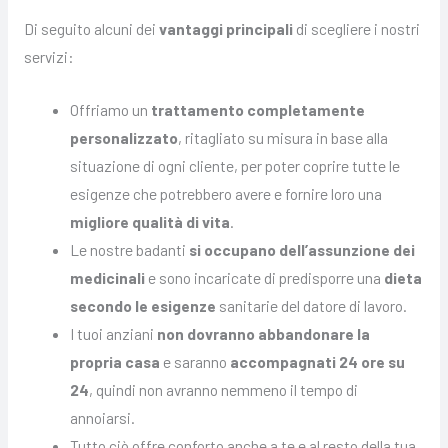
Di seguito alcuni dei
vantaggi principali
di scegliere i nostri
servizi:
Offriamo un
trattamento completamente
personalizzato
, ritagliato su misura in base alla
situazione di ogni cliente, per poter coprire tutte le
esigenze che potrebbero avere e fornire loro una
migliore qualità di vita
.
Le nostre badanti
si occupano dell’assunzione dei
medicinali
e sono incaricate di predisporre una
dieta
secondo le esigenze
sanitarie del datore di lavoro.
I tuoi anziani
non dovranno abbandonare la
propria casa
e saranno
accompagnati 24 ore su
24
, quindi non avranno nemmeno il tempo di
annoiarsi.
Tutto ciò offre conforto anche a te e al resto della tua