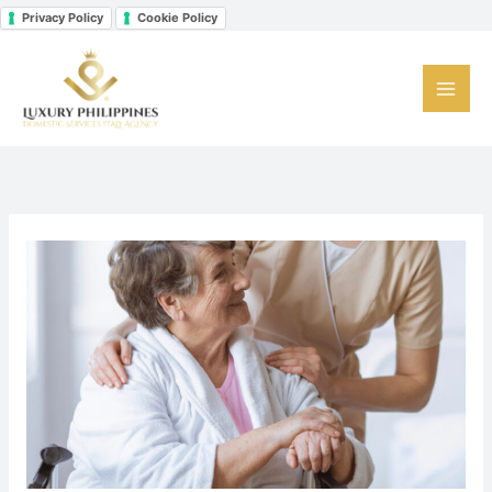
Vai
Privacy Policy
Cookie Policy
Facebook
Instagram
LinkedIn
al
contenuto