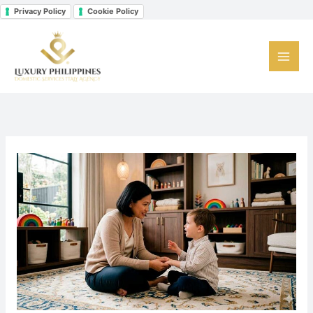
Vai
Privacy Policy
Cookie Policy
Facebook
Instagram
LinkedIn
al
contenuto