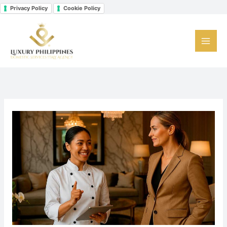
Vai
Privacy Policy
Cookie Policy
Facebook
Instagram
LinkedIn
al
contenuto