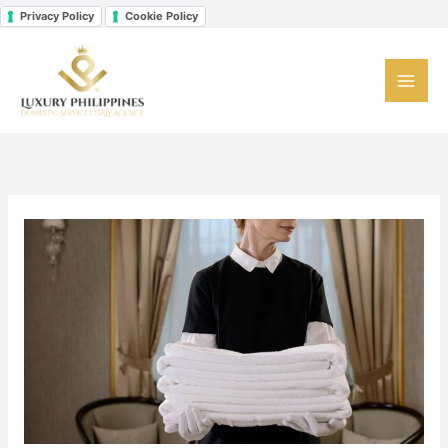
Vai
Privacy Policy
Cookie Policy
Facebook
Instagram
LinkedIn
al
contenuto